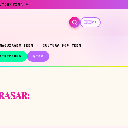
🇧🇷
PT
MAQUIAGEM TEEN
CULTURA POP TEEN
♥
ATRICINHA
TOP
RASAR: