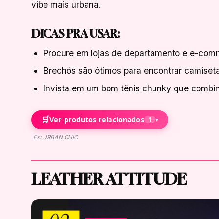
vibe mais urbana.
DICAS PRA USAR:
Procure em lojas de departamento e e-com
Brechós são ótimos para encontrar camiseta
Invista em um bom tênis chunky que combi
🛒
Ver produtos relacionados
1
▾
Ex: URBAN CHIC
LEATHER ATTITUDE