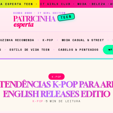
DESDE 2009 · IT GIRL EDITION
TEEN
PATRICINHA
esperta
NUZINHA RECOMENDA
K-POP
MODA CASUAL & STREET
♥
S
ESTILO DE VIDA TEEN
CABELOS & PENTEADOS
P
K-POP
 TENDÊNCIAS K-POP PARA AR
ENGLISH RELEASES EDITIO
K-POP
·
5 MIN DE LEITURA