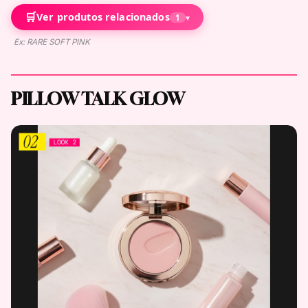
🛒
Ver produtos relacionados
1
▾
Ex: RARE SOFT PINK
PILLOW TALK GLOW