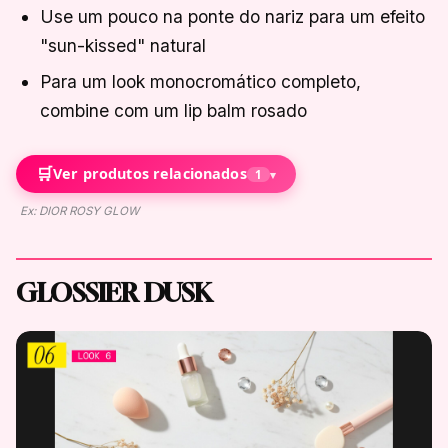
Use um pouco na ponte do nariz para um efeito
"sun-kissed" natural
Para um look monocromático completo,
combine com um lip balm rosado
🛒
Ver produtos relacionados
1
▾
Ex: DIOR ROSY GLOW
GLOSSIER DUSK