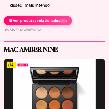
kissed' mais intenso
🛒
Ver produtos relacionados
1
▾
Ex: FENTY SHIMMER STICK
MAC AMBER NINE