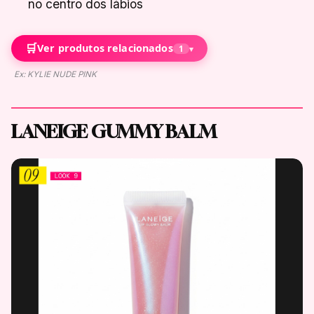
no centro dos lábios
🛒
Ver produtos relacionados
1
▾
Ex: KYLIE NUDE PINK
LANEIGE GUMMY BALM