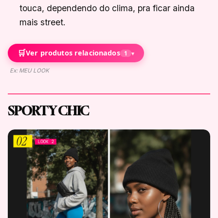
touca, dependendo do clima, pra ficar ainda
mais street.
🛒
Ver produtos relacionados
1
▾
Ex: MEU LOOK
SPORTY CHIC