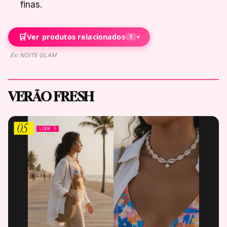
finas.
🛒
Ver produtos relacionados
1
▾
Ex: NOITE GLAM
VERÃO FRESH