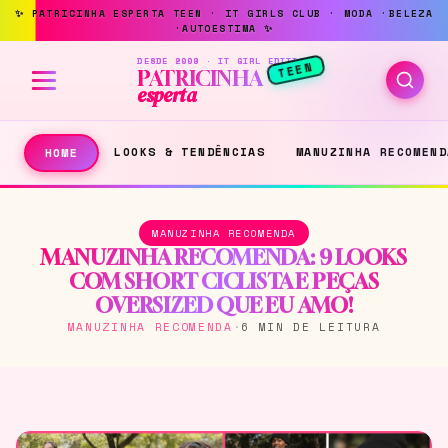
DESDE 2009 · IT GIRL EDITION
TEEN
PATRICINHA
esperta
LOOKS & TENDÊNCIAS
MANUZINHA RECOMEND
HOME
MANUZINHA RECOMENDA
MANUZINHA RECOMENDA: 9 LOOKS
COM SHORT CICLISTA E PEÇAS
OVERSIZED QUE EU AMO!
MANUZINHA RECOMENDA
·
6 MIN DE LEITURA