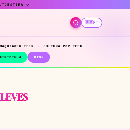
🇧🇷
PT
MAQUIAGEM TEEN
CULTURA POP TEEN
♥
ATRICINHA
TOP
LEVES