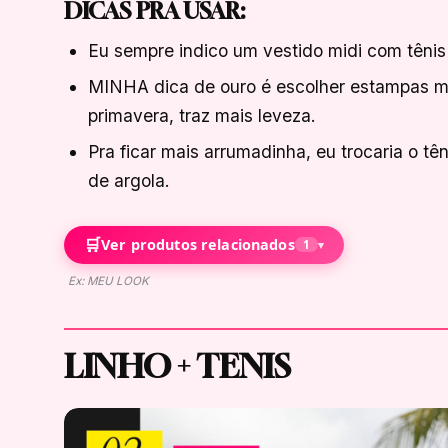
DICAS PRA USAR:
Eu sempre indico um vestido midi com tênis
MINHA dica de ouro é escolher estampas me
primavera, traz mais leveza.
Pra ficar mais arrumadinha, eu trocaria o tên
de argola.
🛒
Ver produtos relacionados
1
▾
Ex: MEU LOOK
LINHO + TENIS