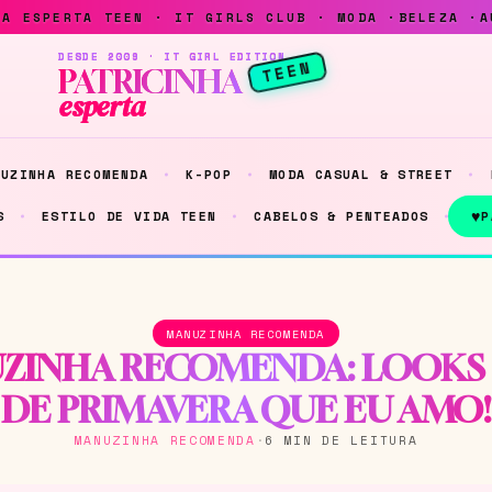
DESDE 2009 · IT GIRL EDITION
TEEN
PATRICINHA
esperta
NUZINHA RECOMENDA
K-POP
MODA CASUAL & STREET
♥
S
ESTILO DE VIDA TEEN
CABELOS & PENTEADOS
P
MANUZINHA RECOMENDA
ZINHA RECOMENDA: LOOKS 
DE PRIMAVERA QUE EU AMO!
MANUZINHA RECOMENDA
·
6 MIN DE LEITURA