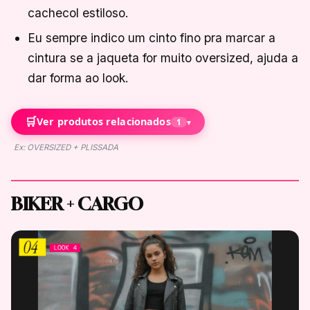
cachecol estiloso.
Eu sempre indico um cinto fino pra marcar a
cintura se a jaqueta for muito oversized, ajuda a
dar forma ao look.
🛒
Ver produtos relacionados
1
▾
Ex: OVERSIZED + PLISSADA
BIKER + CARGO