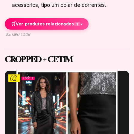
acessórios, tipo um colar de correntes.
🛒
Ver produtos relacionados
1
▾
Ex: MEU LOOK
CROPPED + CETIM