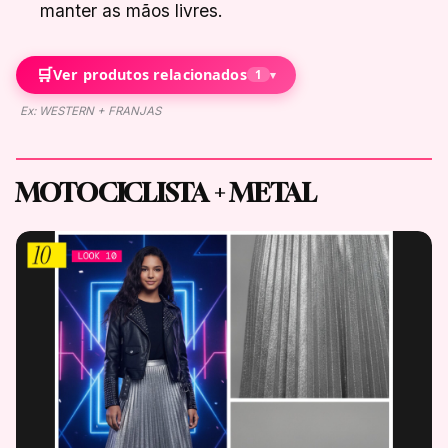
manter as mãos livres.
🛒
Ver produtos relacionados
1
▾
Ex: WESTERN + FRANJAS
MOTOCICLISTA + METAL