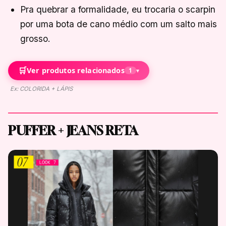
Pra quebrar a formalidade, eu trocaria o scarpin
por uma bota de cano médio com um salto mais
grosso.
🛒
Ver produtos relacionados
1
▾
Ex: COLORIDA + LÁPIS
PUFFER + JEANS RETA