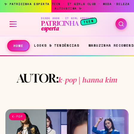
DESDE 2009 · IT GIRL EDITION
TEEN
PATRICINHA
esperta
LOOKS & TENDÊNCIAS
MANUZINHA RECOMEND
HOME
AUTOR:
k-pop | hanna kim
K-POP